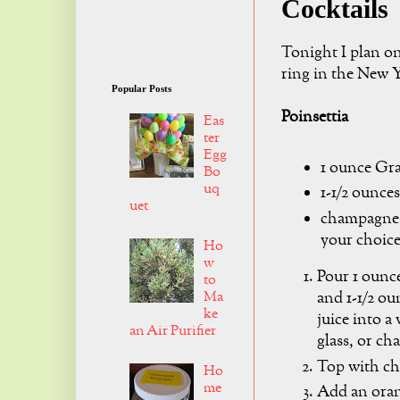
Cocktails
Tonight I plan on
ring in the New Y
Popular Posts
Poinsettia
Eas
ter
Egg
1 ounce Gr
Bo
uq
1-1/2 ounces
uet
champagne 
your choic
Ho
w
Pour 1 ounc
to
Ma
and 1-1/2 ou
ke
juice into a
an Air Purifier
glass, or ch
Top with ch
Ho
me
Add an oran