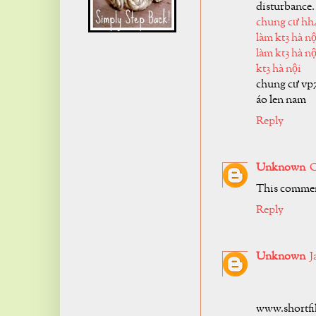
disturbance.
chung cư hh
làm kt3 hà nộ
làm kt3 hà nộ
kt3 hà nội
chung cư vp
áo len nam
Reply
Unknown
O
This commen
Reply
Unknown
J
www.shortfi