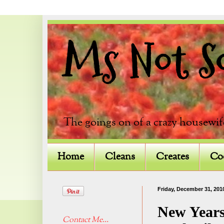
Ms Not So 
The goings on of a crazy housewif
Home
Cleans
Creates
Co
Friday, December 31, 201
New Years
Contact Me...