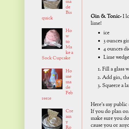
ma
de
Bis
Gin & Tonic-
I l
quick
lime!
Ho
ice
w
3 ounces gi
to
Ma
4 ounces di
ke a
Lime wedge
Sock Cupcake
Fill a glass w
Ho
me
Add gin, the
ma
Squeeze a la
de
Feb
reeze
Here's my public
If you do plan on
Cre
am
make sure you do
y
cause you or anyo
Ro