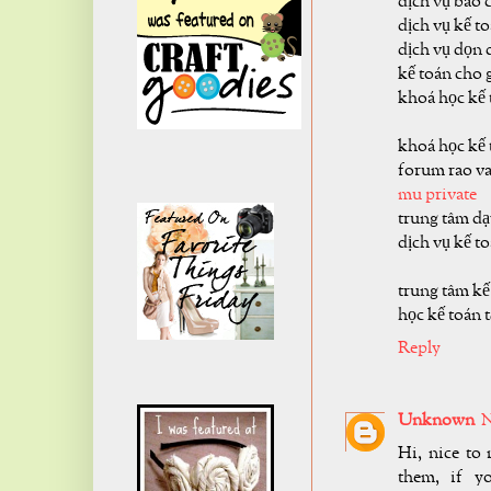
dịch vụ báo 
dịch vụ kế t
dịch vụ dọn 
kế toán cho 
khoá học kế 
khoá học kế 
forum rao va
mu private
trung tâm dạ
dịch vụ kế to
trung tâm kế
học kế toán t
Reply
Unknown
N
Hi, nice to 
them, if y