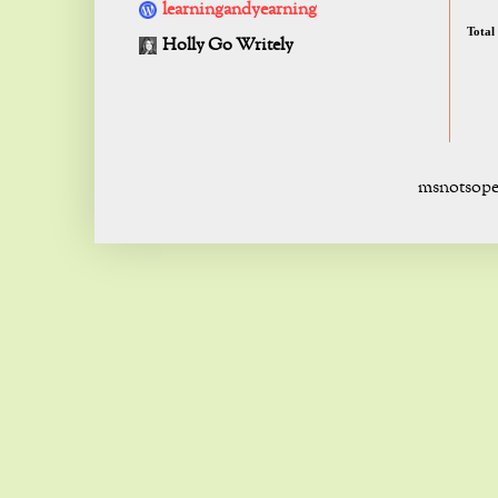
learningandyearning
Total
Holly Go Writely
msnotsope