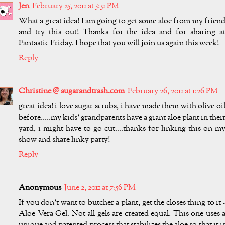
Jen
February 25, 2011 at 5:31 PM
What a great idea! I am going to get some aloe from my frien
and try this out! Thanks for the idea and for sharing a
Fantastic Friday. I hope that you will join us again this week!
Reply
Christine @ sugarandtrash.com
February 26, 2011 at 1:26 PM
great idea! i love sugar scrubs, i have made them with olive oi
before.....my kids' grandparents have a giant aloe plant in thei
yard, i might have to go cut....thanks for linking this on m
show and share linky party!
Reply
Anonymous
June 2, 2011 at 7:56 PM
If you don't want to butcher a plant, get the closes thing to it 
Aloe Vera Gel. Not all gels are created equal. This one uses 
unique and patented process that stabilizes the aloe so that it i