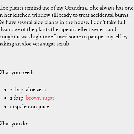
loe plants remind me of my Grandma. She always has one
n her kitchen window sill ready to treat accidental burns.
e have several aloe plants in the house. I don't take full
dvantage of the plants therapeutic effectiveness and
hought it was high time I used some to pamper myself by
aking an aloe vera sugar scrub.
hat you need:
2 tbsp. aloe vera
2 tbsp.
brown sugar
1 tsp. lemon juice
hat you do: