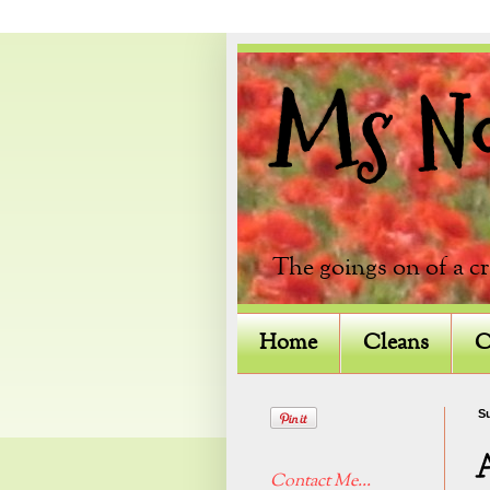
Ms Not
The goings on of a c
Home
Cleans
C
Su
Contact Me...