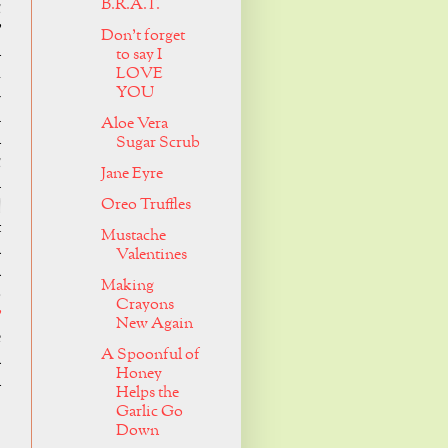
B.R.A.T.
g
ừ
Don't forget
n
to say I
ụ
LOVE
YOU
-
u
Aloe Vera
n
Sugar Scrub
g
Jane Eyre
h
Oreo Truffles
|
t
Mustache
à
Valentines
à
Making
9
Crayons
ư
New Again
ễ
A Spoonful of
a
Honey
n
Helps the
Garlic Go
Down