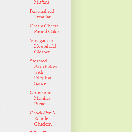
Muffins
.
Personalized
Treat Jar
Cream Cheese
Pound Cake
Vinegar as a
Household
u
Cleaner
g
Steamed
t
Artichokes
h
with
r
Dipping
e
Sauce
u
Cinnamon
ư
Monkey
á
Bread
n
Crock-Pot A
4
Whole
ủ
Chicken
m