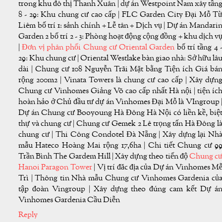
trong khu đô thị Thanh Xuân | dự án Westpoint Nam xây tần
8 - 29: Khu chung cư cao cấp | FLC Garden City Đại Mỗ T
Liêm bố trí 1: sảnh chính + Lễ tân + Dịch vụ | Dự án Mandari
Garden 2 bố trí 2 - 3: Phòng hoạt động cộng đồng + khu dịch v
|
Đơn vị phân phối Chung cư Oriental Garden
bố trí tầng 4 
29: Khu chung cư | Oriental Westlake bàn giao nhà: Sở hữu lâ
dài | Chung cư 108 Nguyễn Trãi Mặt bằng Tiện ích Giá bá
rộng 200m2 | Vinata Towers là chung cư cao cấp | Xây dựn
Chung cư Vinhomes Giảng Võ cao cấp nhất Hà nội | tiện íc
hoàn hảo ở Chủ đầu tư dự án Vinhomes Đại Mỗ là VIngroup 
Dự án Chung cư Booyoung Hà Đông Hà Nội có liền kề, biệ
thự và chung cư | Chung cư Gemek 2 Lê trọng tấn Hà Đông l
chung cư | Thi Công Condotel Đà Nẵng | Xây dựng lại Nh
mẫu Hateco Hoàng Mai rộng 17,6ha | Chi tiết Chung cư 9
Trần Bình The Gardem Hill | Xây dựng theo tiến độ
Chung c
Hanoi Paragon Tower
| Vị trí đăc địa của Dự án Vinhomes M
Trì | Thông tin Nhà mẫu Chung cư Vinhomes Gardenia củ
tập đoàn Vingroup | Xây dựng theo đúng cam kết Dự á
Vinhomes Gardenia Cầu Diễn
Reply