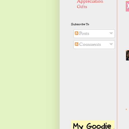
Appreciation
Gifts
Subscribe To
Posts
Comments