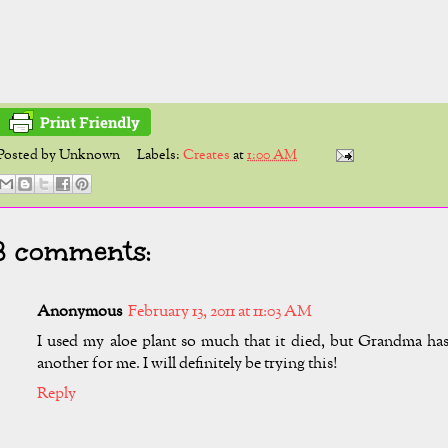
Posted by
Unknown
Labels:
Creates
at
1:00 AM
8 comments:
Anonymous
February 13, 2011 at 11:03 AM
I used my aloe plant so much that it died, but Grandma ha
another for me. I will definitely be trying this!
Reply