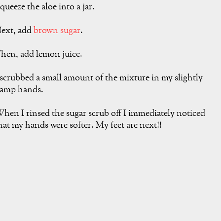
queeze the aloe into a jar.
ext, add
brown sugar
.
hen, add lemon juice.
 scrubbed a small amount of the mixture in my slightly
amp hands.
hen I rinsed the sugar scrub off I immediately noticed
hat my hands were softer. My feet are next!!