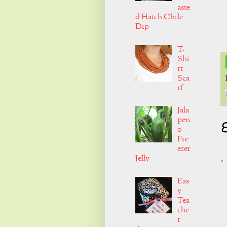
aste
d Hatch Chile
Dip
T-
Shi
rt
Sca
rf
Jala
pen
o
Fre
ezer
Jelly
Eas
y
Tea
che
r