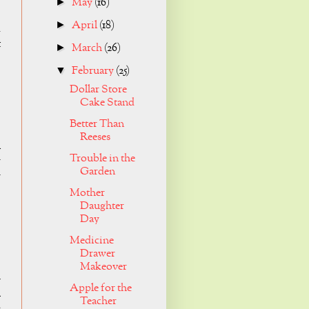
May
(16)
►
April
(18)
►
d
t
March
(26)
►
February
(25)
▼
Dollar Store
Cake Stand
Better Than
Reeses
l
Trouble in the
r
Garden
y
Mother
Daughter
Day
Medicine
Drawer
Makeover
-
Apple for the
a
Teacher
s