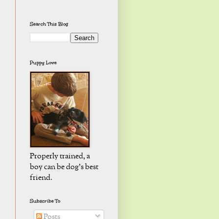
Search This Blog
Puppy Love
Properly trained, a
boy can be dog's best
friend.
Subscribe To
Posts