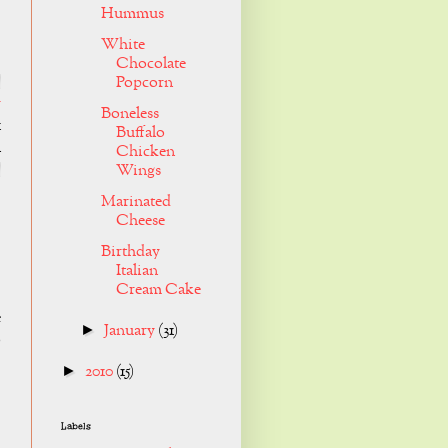
Hummus
White
Chocolate
|
Popcorn
r
Boneless
1
Buffalo
n
Chicken
|
Wings
Marinated
Cheese
Birthday
Italian
Cream Cake
e
January
(31)
►
o
2010
(15)
►
Labels