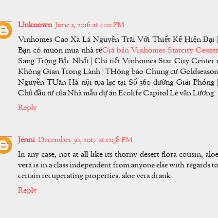
Unknown
June 1, 2016 at 4:01 PM
Vinhomes Cao Xà Lá Nguyễn Trãi Với Thiết Kế Hiện Đại 
Bạn có muon mua nhà rẻ
Giá bán Vinhomes Starcity Cente
Sang Trọng Bậc Nhất | Chi tiết Vinhomes Star City Center 
Không Gian Trong Lành | THông báo Chung cư Goldseaso
Nguyễn TUân Hà nội tọa lạc tại Số 360 đường Giải Phóng 
Chủ đầu tư của Nhà mẫu dự án Ecolife Capitol Lê văn Lương
Reply
Jenni
December 30, 2017 at 12:58 PM
In any case, not at all like its thorny desert flora cousin, alo
vera is in a class independent from anyone else with regards t
certain recuperating properties. aloe vera drank
Reply