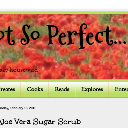
 So Perfect...
razy housewife.
reates
Cooks
Reads
Explores
Enter
nday, February 13, 2011
Aloe Vera Sugar Scrub