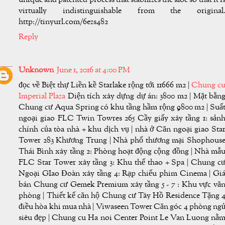
virtually indistinguishable from the original
http://tinyurl.com/6ezs482
Reply
Unknown
June 1, 2016 at 4:00 PM
đọc về Biệt thự Liền kề Starlake rộng tới 11666 m2 |
Chung c
Imperial Plaza
Diện tích xây dựng dự án: 3800 m2 | Mặt bằn
Chung cư Aqua Spring có khu tầng hầm rộng 9800 m2 | Suấ
ngoại giao FLC Twin Towres 265 Cầy giấy xây tầng 1: sản
chính của tòa nhà + khu dịch vụ | nhà ở Căn ngoại giao Sta
Tower 283 Khương Trung | Nhà phố thương mại Shophous
Thái Bình xây tầng 2: Phòng hoạt động cộng đồng | Nhà mẫ
FLC Star Tower xây tầng 3: Khu thể thao + Spa | Chung c
Ngoại GIao Đoàn xây tầng 4: Rạp chiếu phim Cinema | Gi
bán Chung cư Gemek Premium xây tầng 5 - 7 : Khu vực vă
phòng | Thiết kế căn hộ Chung cư Tây Hồ Residence Tặng 
điều hòa khi mua nhà | Viwaseen Tower Căn góc 4 phòng ng
siêu đẹp | Chung cu Ha noi Center Point Le Van Luong nằ