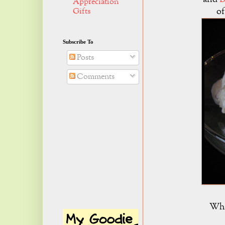
Appreciation
of
Gifts
Subscribe To
Posts
Comments
What