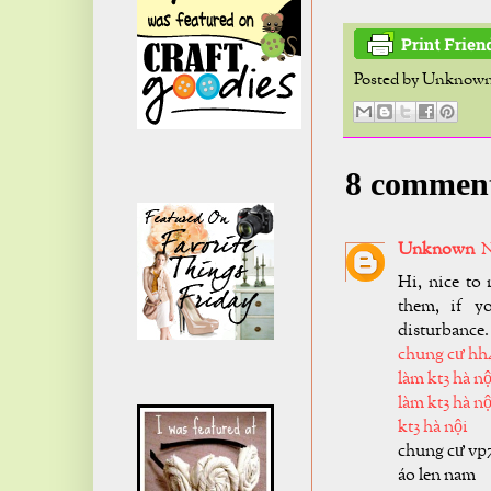
Posted by
Unknow
8 commen
Unknown
N
Hi, nice to 
them, if y
disturbance.
chung cư hh
làm kt3 hà nộ
làm kt3 hà nộ
kt3 hà nội
chung cư vp
áo len nam