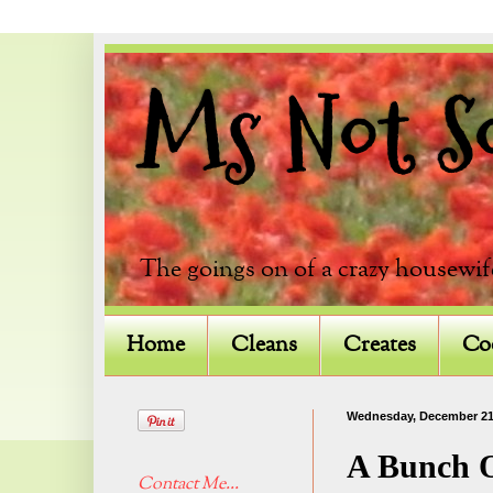
Ms Not So 
The goings on of a crazy housewif
Home
Cleans
Creates
Co
Wednesday, December 21
A Bunch 
Contact Me...