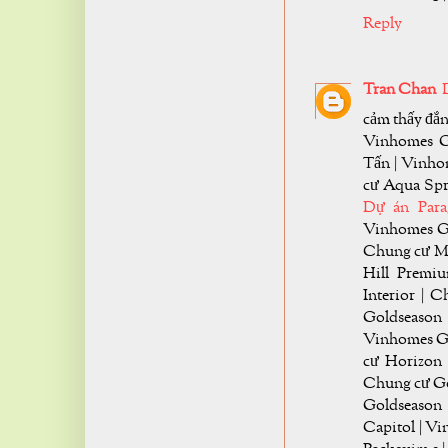
Reply
Tran Chan
cảm thấy đắ
Vinhomes G
Tấn | Vinho
cư Aqua Spr
Dự án Par
Vinhomes Ga
Chung cư Mod
Hill Premi
Interior | 
Goldseaso
Vinhomes Ga
cư Horizon 
Chung cư Go
Goldseason 
Capitol | V