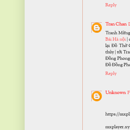
Reply
Tran Chan
Tranh Mừng 
Bái Hà nội
|
lại Đồ Thờ
thủy | tới Tr
Đồng Phong 
Đồ Đồng Pho
Reply
Unknown
F
https://mxpl
mxplayer.xy