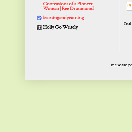
Confessions of a Pioneer
Woman | Ree Drummond
learningandyearning
Total
Holly Go Writely
msnotsope