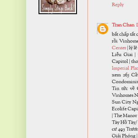
Reply
Tran Chan
bất chấp tất
rồi Vinhome
Center
| lý 
Liễu Giai |
Capitol | th
Imperial Pla
xem 265 Cầ
Condominium
Tin tức về 
Vinhomes Ng
Sun City Ng
Ecolife Capi
| The Manor 
Tây Hồ Tây/ 
cư 493 Trươ
Giải Phóng |