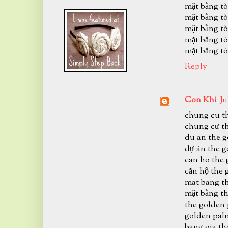
mặt bằng tò
mặt bằng tò
mặt bằng tò
mặt bằng tò
mặt bằng tò
Reply
Con Khi
Ju
chung cu t
chung cư t
du an the 
dự án the 
can ho the
căn hộ the
mat bang t
mặt bằng t
the golden
golden pal
bang gia t