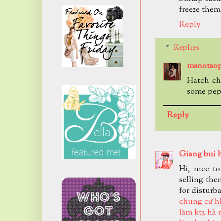
freeze them
Reply
Replies
msnotsop
Hatch chi
some pepp
Reply
Giang bui 
Hi, nice t
selling the
for disturb
chung cư h
làm kt3 hà 