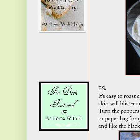
PS-
It's easy to roast
skin will bliste
Turn the peppers t
or paper bag for 
and like the blac