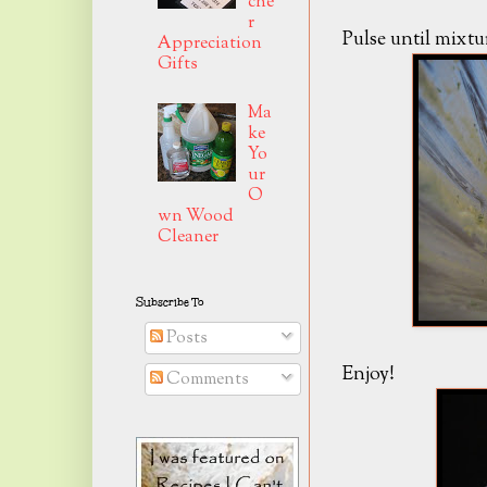
che
r
Pulse until mixtu
Appreciation
Gifts
Ma
ke
Yo
ur
O
wn Wood
Cleaner
Subscribe To
Posts
Enjoy!
Comments