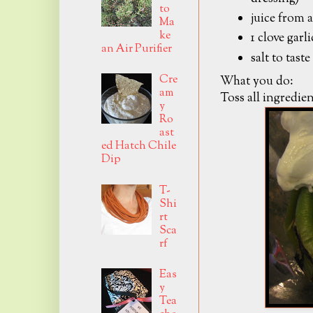
to
juice from a
Ma
ke
1 clove garli
an Air Purifier
salt to taste
Cre
What you do:
am
Toss all ingredie
y
Ro
ast
ed Hatch Chile
Dip
T-
Shi
rt
Sca
rf
Eas
y
Tea