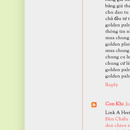
bảng giá th
chu dau tu
chủ đầu tư 
golden pal
thông tin n
mua chung 
golden plam
mua chung 
chung cu l
chung cư lê
golden pal
golden pal
Reply
Con Khi
Ju
Link A Hre
Đèn Chiếu
den chieu 