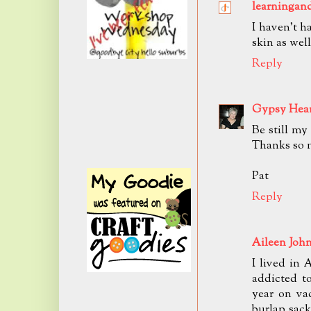
learningan
I haven't h
skin as well
Reply
Gypsy Hea
Be still my
Thanks so m
Pat
Reply
Aileen Joh
I lived in
addicted t
year on va
burlap sack