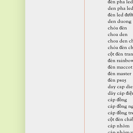
đèn pha led
den pha le
đèn led đư
den duong 
chóa đèn
choa den
choa den c
chóa đèn c
cột đèn tran
đèn rainbo
đèn maccot
đèn master
đèn ps05
day cap di
dây cáp điệ
cáp đồng
cáp đồng n
cáp đồng tr
cột đèn chi
cáp nhôm
cáp nhôm v