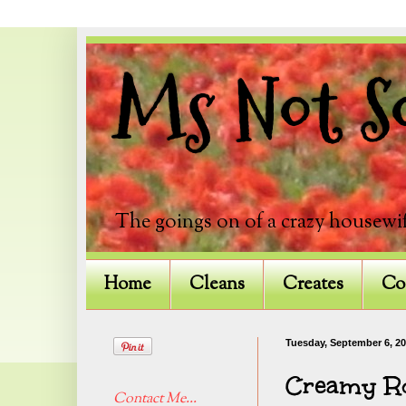
Ms Not So
The goings on of a crazy housewif
Home
Cleans
Creates
Co
Tuesday, September 6, 20
Creamy Ro
Contact Me...