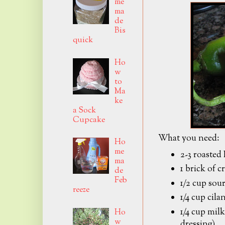
me
ma
de
Bis
quick
Ho
w
to
Ma
ke
a Sock
Cupcake
What you need:
Ho
me
2-3 roasted
ma
1 brick of 
de
Feb
1/2 cup sou
reeze
1/4 cup cila
1/4 cup mil
Ho
w
dressing)