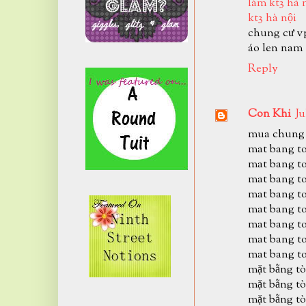
làm kt3 hà 
kt3 hà nội
chung cư v
áo len nam
Reply
Con Khi
Ju
mua chung 
mat bang to
mat bang to
mat bang to
mat bang to
mat bang to
mat bang to
mat bang to
mat bang to
mặt bằng tò
mặt bằng tò
mặt bằng tò