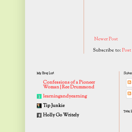
Newer Post
Subscribe to:
Pos
My Blog List
Subsc
Confessions of a Pioneer
Woman | Ree Drummond
learningandyearning
Tip Junkie
Total
Holly Go Writely