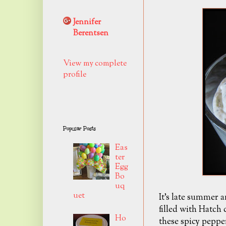
Jennifer
Berentsen
View my complete
profile
Popular Posts
Eas
ter
Egg
Bo
uq
uet
It's late summer a
filled with Hatch c
Ho
these spicy pepp