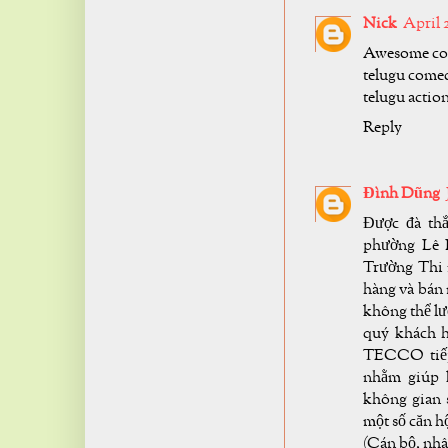
Nick
April 
Awesome cont
telugu come
telugu actio
Reply
Đình Dũng
Được đà th
phường Lê
Trường Thi 
hàng và bán
không thể lư
quý khách h
TECCO tiếp
nhằm giúp 
không gian 
một số căn h
(Cán bộ, nh