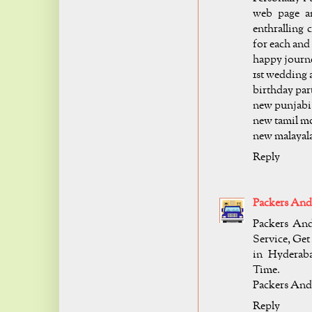
web page an
enthralling 
for each and
happy journ
1st wedding 
birthday par
new punjabi
new tamil m
new malayal
Reply
Packers An
Packers An
Service, Get
in Hyderab
Time.
Packers An
Reply