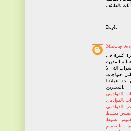
ثاث بالطائف
Reply
Matway
Aug
ة كبيرة فى
لة المدربة
رات التى لا
لبى احتياجات
احد عملائنا
المميزين.
ت بالدوادمي
 بالدوادمي
ض بالدوادمي
خميس مشيط
خميس مشيط
ات بالقصيم