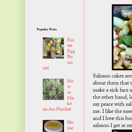
Popular Posts
Eas
ter
Egg
Bo
uq
uet
Salmon cakes are 
Ho
about them that t
w
make a sick face 
to
the other hand, l
Ma
ke
my peace with sal
an Air Purifier
me. I like the ea
and I love this b
Ho
salmon I get at m
me