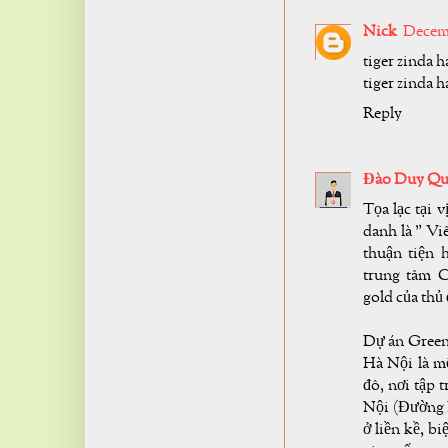
Nick
Decemb
tiger zinda h
tiger zinda h
Reply
Đào Duy Qu
Tọa lạc tại 
danh là " Vi
thuận tiện 
trung tâm C
gold của thủ
Dự án Green 
Hà Nội là mộ
đô, nơi tập 
Nội (Đường 
ở liền kề, b