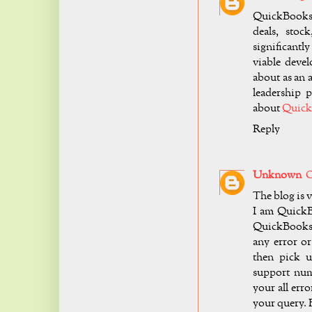
QuickBooks
deals, stoc
significant
viable deve
about as an 
leadership 
about
QuickB
Reply
Unknown
O
The blog is v
I am QuickB
QuickBooks 
any error o
then pick 
support numb
your all erro
your query. F