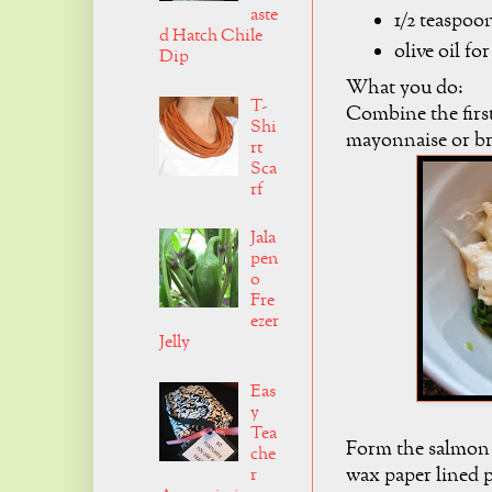
aste
1/2 teaspoo
d Hatch Chile
olive oil fo
Dip
What you do:
T-
Combine the first
Shi
mayonnaise or b
rt
Sca
rf
Jala
pen
o
Fre
ezer
Jelly
Eas
y
Tea
Form the salmon m
che
wax paper lined p
r