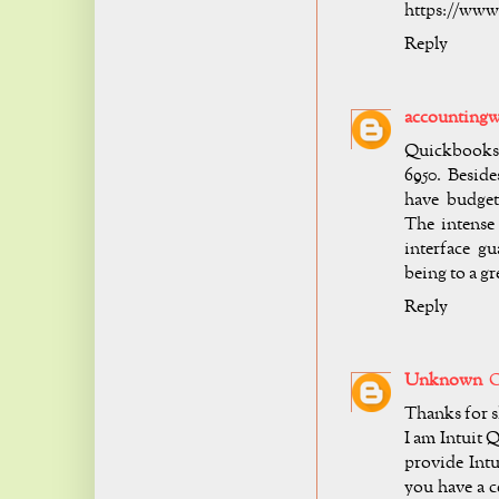
https://www
Reply
accountingw
Quickbooks 
6950. Beside
have budgeta
The intense
interface g
being to a g
Reply
Unknown
O
Thanks for s
I am Intuit 
provide Int
you have a c