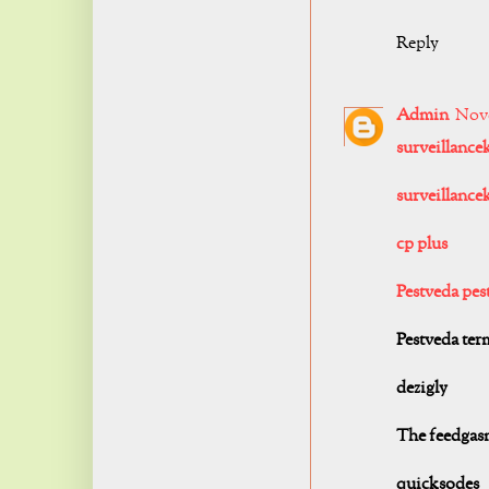
Reply
Admin
Nove
surveillance
surveillancek
cp plus
Pestveda pest
Pestveda term
dezigly
The feedgas
quicksodes