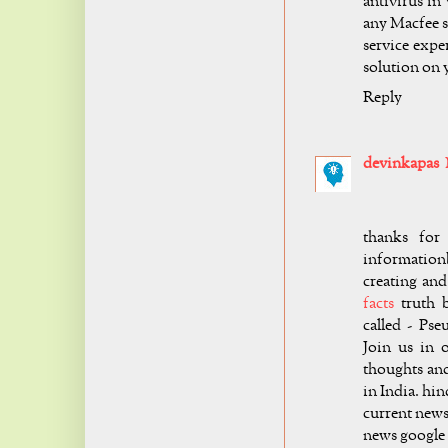
antivirus in
any Macfee s
service expe
solution on 
Reply
devinkapas
thanks for
information
creating and
facts
truth b
called - Pse
Join us in 
thoughts an
in India. hi
current news
news google