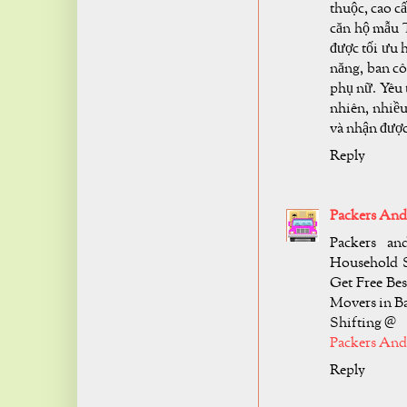
thuộc, cao c
căn hộ mẫu
được tối ưu 
năng, ban cô
phụ nữ. Yêu 
nhiên, nhiề
và nhận được
Reply
Packers And
Packers an
Household S
Get Free Bes
Movers in B
Shifting @
Packers And
Reply