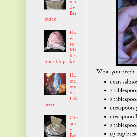
ma
de
Bis
quick
Ho
w
to
Ma
ke a
Sock Cupcake
What you need:
Ho
me
1 can salmo
ma
2 tablespoo
de
Feb
2 tablespoo
reeze
1 teaspoon 
1 teaspoon
Cre
am
2 tablespo
y
1/3 cup bre
Ro