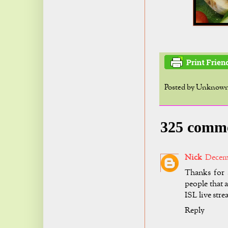
Posted by
Unknow
325 comm
Nick
Decemb
Thanks for 
people that 
ISL live str
Reply