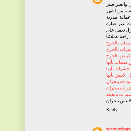
ل والصراصير
لمسه من اشهر
مالة مدربة
ت غير ضارة
نزل نعمل على
راحة عملائنا .
دات بالخرج
رات بالخرج
ابيض بالخرج
بيدات بأبها
حشرات بأبها
الابيض بأبها
دات بنجران
رات بنجران
دات بالعينه
ابيض بنجران
Reply
accountingw