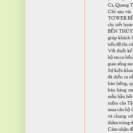
C1, Quang T
Chỉ sau và
TOWER BẾN 
chi tiết h
BẾN THỦY đư
giúp khách 
tiến độ thi 
Với thiết kế
hộ tecco bế
gian sống sa
Sự kiện khai
đã diễn ra r
hào hứng, qu
bán hàng mớ
mẫu hầu hết
niệm của T
mua căn hộ 
và chung cư
thăm trúng t
Cảm nhận đầu