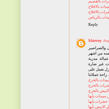
ات بالقصيم
ات بالافلاج
ات بالافلاج
ات بالرياض
Reply
Matway
Aug
ل والصراصير
لمسه من اشهر
مالة مدربة
ت غير ضارة
نزل نعمل على
راحة عملائنا .
دات بالخرج
رات بالخرج
ابيض بالخرج
بيدات بأبها
حشرات بأبها
الابيض بأبها