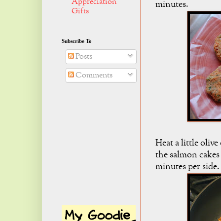
Appreciation
minutes.
Gifts
Subscribe To
Posts
Comments
Heat a little oliv
the salmon cakes 
minutes per side.