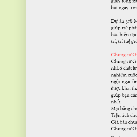
gian sống 
bụi ngay tron
Dự án 378 M
giúp trẻ phá
học hiện đại
trí, trí tuệ g
Chung cư Gr
Chung cư Gre
nhà ở chất l
nghiệm cuộc 
ngột ngạt ồ
được khai th
giúp bạn cảm
nhất.
Mặt bằng ch
Tiện tích ch
Giá bán chun
Chung cư Gr