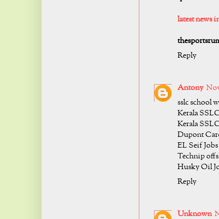
latest news i
thesportsru
Reply
Antony
Nov
sslc school w
Kerala SSLC
Kerala SSLC
Dupont Car
EL Seif Jobs
Technip offs
Husky Oil J
Reply
Unknown
N