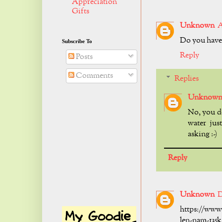
Appreciation
Gifts
Unknown
A
Do you have
Subscribe To
Reply
Posts
Comments
Replies
Unknow
No, you do
water jus
asking :-)
Reply
Unknown
D
https://www
len-nam-135k