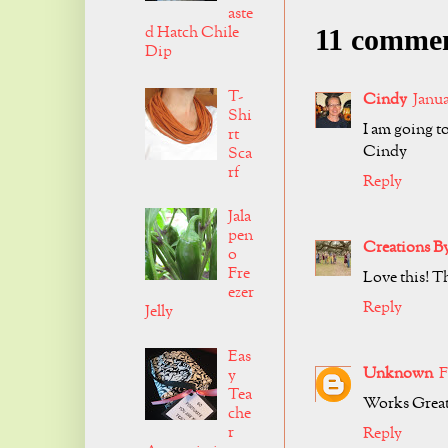
aste
d Hatch Chile
11 commen
Dip
T-
Cindy
Janua
Shi
I am going to
rt
Cindy
Sca
rf
Reply
Jala
pen
Creations B
o
Fre
Love this! T
ezer
Reply
Jelly
Eas
Unknown
F
y
Tea
Works Great
che
r
Reply