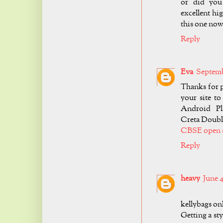
or did you
excellent hig
this one now
Reply
Eva
Septembe
Thanks for 
your site 
Android Pl
Creta Doubl
CBSE open 
Reply
heavy
June 4
kellybags on
Getting a st