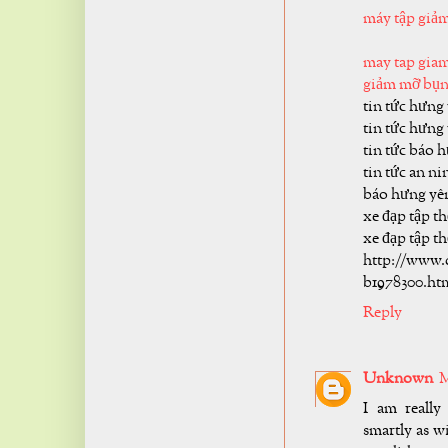
máy tập giả
may tap gia
giảm mỡ bụn
tin tức hưng
tin tức hưng
tin tức báo 
tin tức an n
báo hưng yê
xe đạp tập t
xe đạp tập t
http://www.
b1978300.ht
Reply
Unknown
M
I am really
smartly as wi