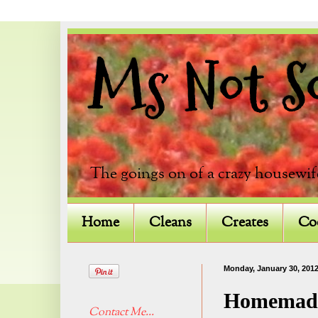
Ms Not So 
The goings on of a crazy housewif
Home
Cleans
Creates
Co
Monday, January 30, 201
Homemade
Contact Me...