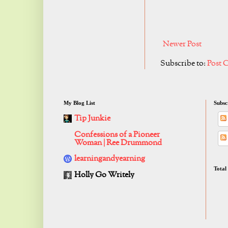
Newer Post
Subscribe to:
Post 
My Blog List
Subsc
Tip Junkie
Confessions of a Pioneer
Woman | Ree Drummond
learningandyearning
Total
Holly Go Writely