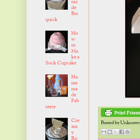
ma
de
Bis
quick
Ho
w
to
Ma
ke a
Sock Cupcake
Ho
me
ma
de
Feb
reeze
Cre
Posted by
Unknow
am
y
Ro