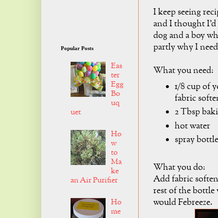
I keep seeing rec
and I thought I'd 
dog and a boy who
partly why I need
Popular Posts
Eas
What you need:
ter
Egg
1/8 cup of y
Bo
fabric softe
uq
2 Tbsp bak
uet
hot water
Ho
spray bottle
w
to
Ma
What you do:
ke
Add fabric soften
an Air Purifier
rest of the bottle
would Febreeze.
Ho
me