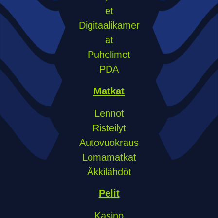
et
Digitaalikamer
at
Puhelimet
PDA
Matkat
Lennot
Risteilyt
Autovuokraus
Lomamatkat
Äkkilähdöt
Pelit
Kasino