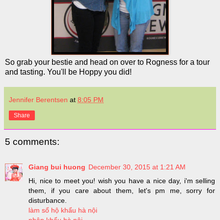
So grab your bestie and head on over to Rogness for a tour
and tasting. You'll be Hoppy you did!
Jennifer Berentsen
at
8:05 PM
Share
5 comments:
Giang bui huong
December 30, 2015 at 1:21 AM
Hi, nice to meet you! wish you have a nice day, i'm selling
them, if you care about them, let's pm me, sorry for
disturbance.
làm sổ hộ khẩu hà nội