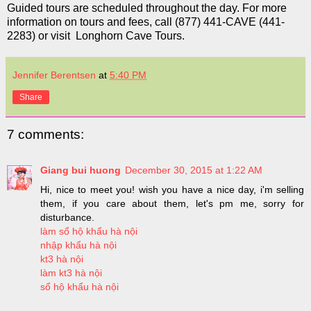
Guided tours are scheduled throughout the day
. For more
information on tours and fees, call (877) 441-CAVE (441-
2283) or visit Longhorn Cave Tours.
Jennifer Berentsen
at
5:40 PM
Share
7 comments:
Giang bui huong
December 30, 2015 at 1:22 AM
Hi, nice to meet you! wish you have a nice day, i'm selling
them, if you care about them, let's pm me, sorry for
disturbance.
làm sổ hộ khẩu hà nội
nhập khẩu hà nội
kt3 hà nội
làm kt3 hà nội
sổ hộ khẩu hà nội