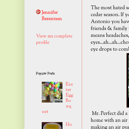
The most hated se
Jennifer
cedar season. If 
Berentsen
Antonio you have f
friends & family 
means headaches, 
View my complete
eyes...ah...ah...ch
profile
eye drops to comb
Popular Posts
Eas
ter
Egg
Bo
uq
uet
Mr. Perfect did a 
home with an air 
Ho
making an air puri