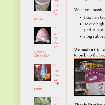
me
ma
What you need:
de
Bis
Box Fan (20
quick
20x20 high
Ho
performance 
w
1 big rubbe
to
Ma
ke
We made a trip t
a Sock
to pick up the box
Cupcake
Ho
me
ma
de
Feb
reeze
Ho
w