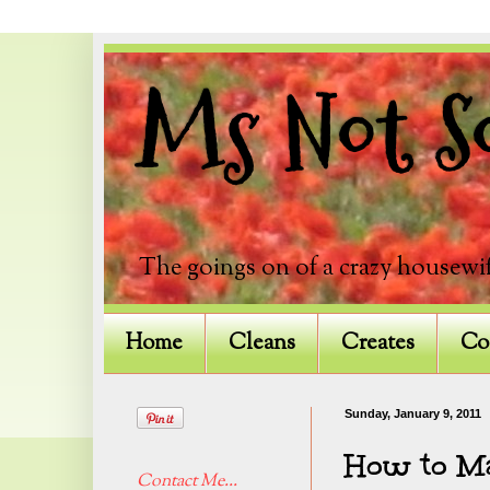
Ms Not So
The goings on of a crazy housewif
Home
Cleans
Creates
Co
Sunday, January 9, 2011
How to Ma
Contact Me...