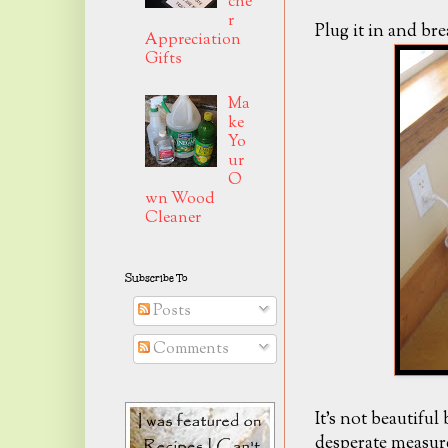
che
r
Plug it in and brea
Appreciation
Gifts
Ma
ke
Yo
ur
O
wn Wood
Cleaner
Subscribe To
Posts
Comments
It's not beautiful
desperate measur