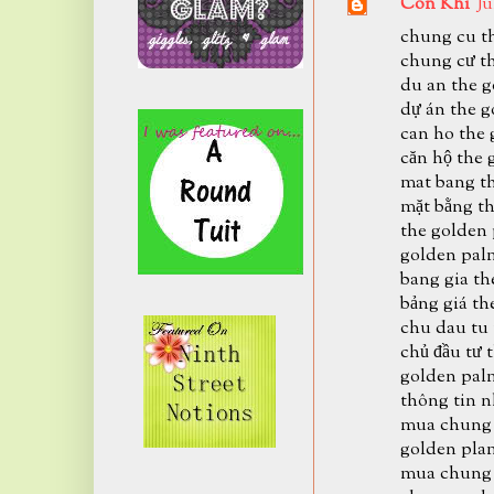
Con Khi
Ju
chung cu t
chung cư t
du an the 
dự án the 
can ho the
căn hộ the
mat bang t
mặt bằng t
the golden
golden pal
bang gia t
bảng giá th
chu dau tu
chủ đầu tư 
golden pal
thông tin n
mua chung 
golden plam
mua chung 