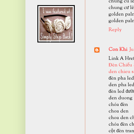
chung cu l
chung cư lê
golden pal
golden pal
Reply
Con Khi
Ju
Link A Hre
Đèn Chiếu
den chieu 
đèn pha led
den pha le
đèn led đư
den duong 
chóa đèn
choa den
choa den c
chóa đèn c
cột đèn tran