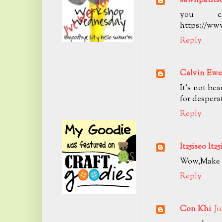
you c
https://w
Reply
Calvin Ewe
It's not be
for despera
Reply
lt25iseo lt25
Wow,Make a
Reply
Con Khi
Ju