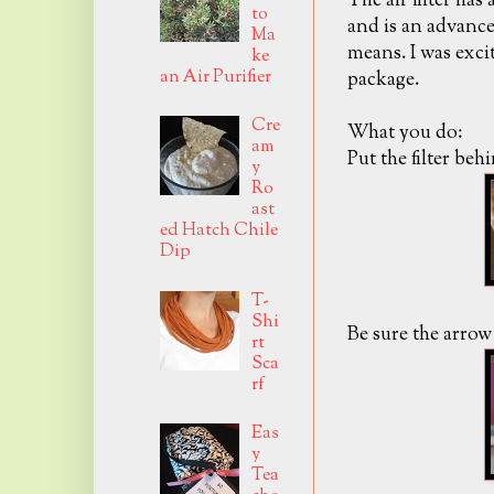
The air filter ha
to
and is an advanced
Ma
means. I was exci
ke
an Air Purifier
package.
Cre
What you do:
am
Put the filter be
y
Ro
ast
ed Hatch Chile
Dip
T-
Shi
Be sure the arrow 
rt
Sca
rf
Eas
y
Tea