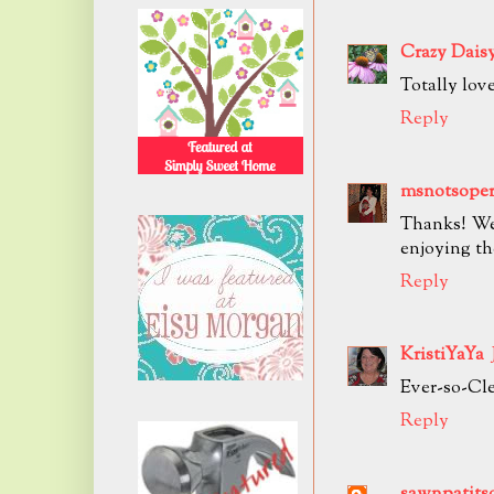
Crazy Dais
Totally lov
Reply
msnotsoper
Thanks! We
enjoying the
Reply
KristiYaYa
Ever-so-Cle
Reply
sawnpatits