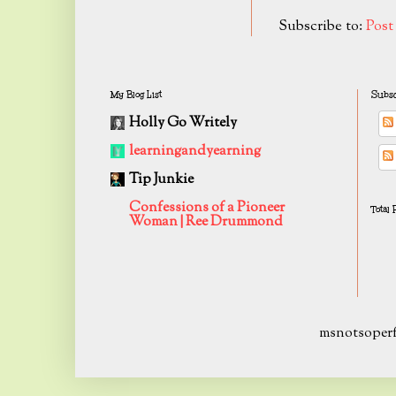
Subscribe to:
Pos
My Blog List
Subsc
Holly Go Writely
learningandyearning
Tip Junkie
Confessions of a Pioneer
Total
Woman | Ree Drummond
msnotsoperf